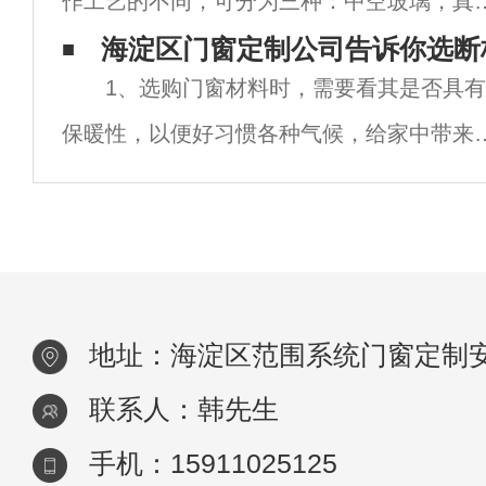
作工艺的不同，可分为三种：中空玻璃，真
勘察，了解阳台的窗户尺寸，以及需要的玻
玻璃，夹胶玻璃。在隔音方面每种玻璃都有
海淀区门窗定制公司告诉你选断
种类
1、选购门窗材料时，需要看其是否具有
自的特点。 双层中空玻璃。是由两层玻璃构
保暖性，以便好习惯各种气候，给家中带来
成，四周用高强度、高气密性复合粘
的家居生活。并且海淀区断桥铝门窗能进行
温，并且耐脏，平常只需稍有点温热就能带
的寓居体会。 2、看看自己选定的断桥铝
门窗
地址：海淀区范围系统门窗定制
联系人：韩先生
手机：15911025125