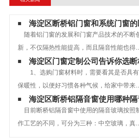
海淀区断桥铝门窗和系统门窗的
随着铝门窗的发展和门窗产品技术的不断
新，不仅隔热性能提高，而且隔音性能也得
了提高。因此，断桥铝门窗非常流行。系统
海淀区门窗定制公司告诉你选断
1、选购门窗材料时，需要看其是否具有
窗有什么问题？今天，让我们来谈谈两者的
保暖性，以便好习惯各种气候，给家中带来
别。 事实上，系统门窗也是由铝门窗升
的家居生活。并且海淀区断桥铝门窗能进行
海淀区断桥铝隔音窗使用哪种隔
改
目前断桥铝隔音窗中使用的隔音玻璃按照
温，并且耐脏，平常只需稍有点温热就能带
作工艺的不同，可分为三种：中空玻璃，真
的寓居体会。 2、看看自己选定的断桥铝
玻璃，夹胶玻璃。在隔音方面每种玻璃都有
门窗