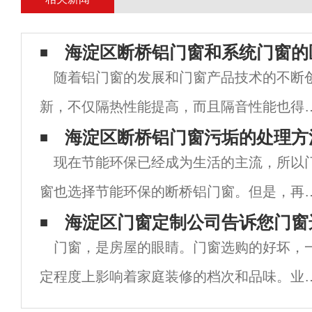
海淀区断桥铝门窗和系统门窗的
随着铝门窗的发展和门窗产品技术的不断
新，不仅隔热性能提高，而且隔音性能也得
了提高。因此，断桥铝门窗非常流行。系统
海淀区断桥铝门窗污垢的处理方
现在节能环保已经成为生活的主流，所以
窗有什么问题？今天，让我们来谈谈两者的
窗也选择节能环保的断桥铝门窗。但是，再
别。 事实上，系统门窗也是由铝门窗升
的门窗，如果不经常清洗，也会出现很多污
海淀区门窗定制公司告诉您门窗
改
门窗，是房屋的眼睛。门窗选购的好坏，
渍，影响美观。那么铝门窗破损的污渍怎么
定程度上影响着家庭装修的档次和品味。业
理呢？下面跟随小编一起了解一下断桥铝门
们在选购的时候，一定要多逛逛，多跑跑，
如何